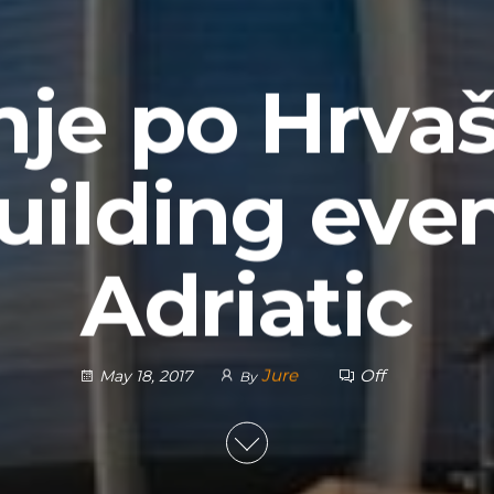
je po Hrvaš
uilding even
Adriatic
Jure
Off
May 18, 2017
By