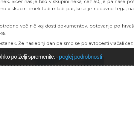
nek. Sicer nas je bilo v skupini nekaj čez 50, je pa naše p
o v skupini imeli tudi mladi par, ki se je nedavno tega, na
otrebno več nič kaj dosti dokumentov, potovanje po hrvašk
ka.
tanek. Že naslednji dan pa smo se po avtocesti vračali čez
agrebu.
ahko po želji spremenite.
-
poglej podrobnosti