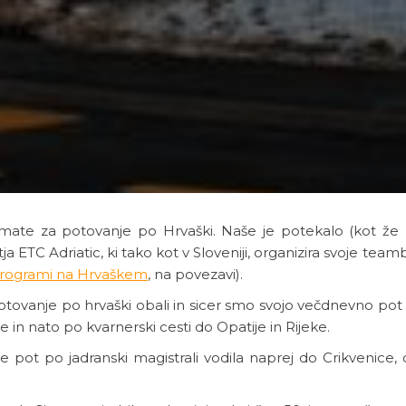
animate za potovanje po Hrvaški. Naše je potekalo (kot ž
ja ETC Adriatic, ki tako kot v Sloveniji, organizira svoje team
programi na Hrvaškem
, na povezavi).
tovanje po hrvaški obali in sicer smo svojo večdnevno pot 
in nato po kvarnerski cesti do Opatije in Rijeke.
je pot po jadranski magistrali vodila naprej do Crikvenice,