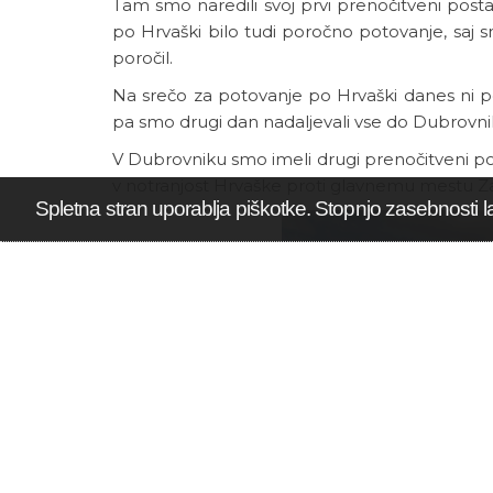
Tam smo naredili svoj prvi prenočitveni posta
po Hrvaški bilo tudi poročno potovanje, saj sm
poročil.
Na srečo za potovanje po Hrvaški danes ni p
pa smo drugi dan nadaljevali vse do Dubrovni
V Dubrovniku smo imeli drugi prenočitveni pos
v notranjost Hrvaške proti glavnemu mestu Z
Spletna stran uporablja piškotke. Stopnjo zasebnosti l