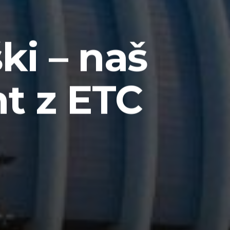
ki – naš
t z ETC