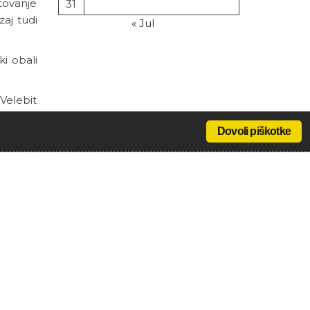
otovanje
31
zaj tudi
« Jul
i obali
 Velebit
Dovoli piškotke