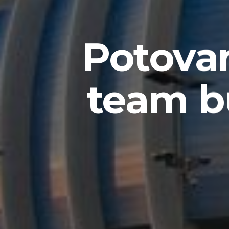
Potovan
team b