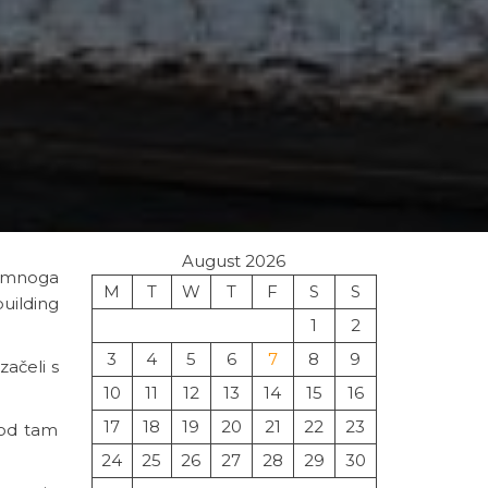
August 2026
e mnoga
M
T
W
T
F
S
S
building
1
2
3
4
5
6
7
8
9
začeli s
10
11
12
13
14
15
16
17
18
19
20
21
22
23
 od tam
24
25
26
27
28
29
30