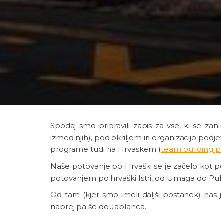
Spodaj smo pripravili zapis za vse, ki se z
izmed njih), pod okriljem in organizacijo podjet
programe tudi na Hrvaškem (
team building 
Naše potovanje po Hrvaški se je začelo kot po
potovanjem po hrvaški Istri, od Umaga do Pule 
Od tam (kjer smo imeli daljši postanek) nas 
naprej pa še do Jablanca.