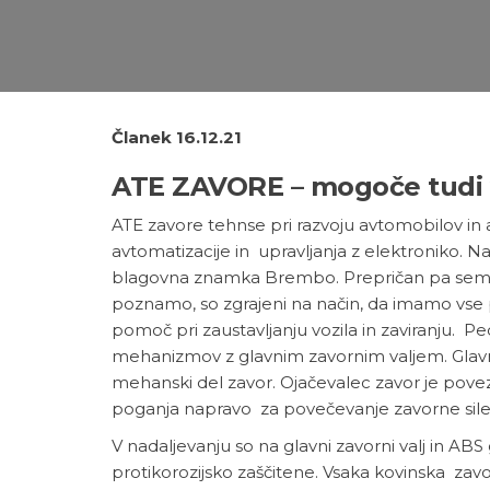
Članek 16.12.21
ATE ZAVORE – mogoče tudi v
ATE zavore tehnse pri razvoju avtomobilov in
avtomatizacije in upravljanja z elektroniko. Na
blagovna znamka Brembo. Prepričan pa sem,
poznamo, so zgrajeni na način, da imamo vse
pomoč pri zaustavljanju vozila in zaviranju. 
mehanizmov z glavnim zavornim valjem. Glavni za
mehanski del zavor. Ojačevalec zavor je pove
poganja napravo za povečevanje zavorne sile
V nadaljevanju so na glavni zavorni valj in ABS
protikorozijsko zaščitene. Vsaka kovinska za