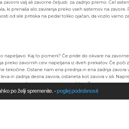
 na zavorni valj ali zavorne čeljusti za zadnjo premo. Cel siste
a, ki prenaša silo zaviranja preko vseh sistemov na zavore. P
ti od sile pritiska na pedal toliko ojačan, da vozilo varno zav
rožno napeljavo. Kaj to pomeni? Če pride do okvare na zavor
lja preko zavornih cevi napeljana iz dveh prekatov. Če poči 
rne tekočine. Ostane nam ena prednja in ena zadnja zavora 
 leva in zadnja desna zavora, ostaneta kot zavora v sili. Nap
sistemov za vsako novo prevozno sredstvo. Zavore so pome
ahko po želji spremenite.
-
poglej podrobnosti
iko in na izboljšanje varnosti, kakor tudi manjše tveganje z