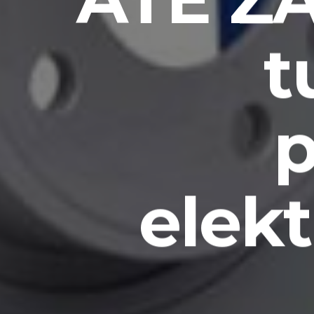
t
p
elek