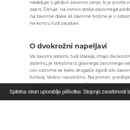
nadaljuje z gibljivo zavorno cevjo, ki je privita
zaprt. Deluje na osnovi stiska zavornega pedal
na zavorne diske ali zavorne bobne je v odvisnos
na koncu tudi zaustavi.
O dvokrožni napeljavi
Vsi zavorni sistemi, tudi starejši, imajo dvok
sistemu, je tekočina iz glavnega zavornega va
cev oziroma se kako drugače zgodi izliv zavo
funkciji. Vedno navzkrižno. Na primer: prednja
meri v hitrosti razvoja novih komponent in 
del sistema avtomobila.
Spletna stran uporablja piškotke. Stopnjo zasebnosti l
Kako pa je z novostmi?
Novosti so po pravilu vedno vezane na elektron
napak voznikov.