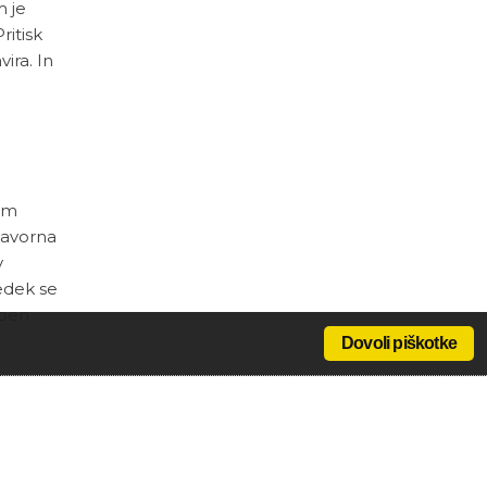
m je
ritisk
ira. In
nem
zavorna
v
redek se
mben
Dovoli piškotke
aradi