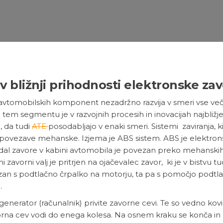
 bližnji prihodnosti elektronske za
 avtomobilskih komponent nezadržno razvija v smeri vse več
 tem segmentu je v razvojnih procesih in inovacijah najbližj
 da tudi
ATE
posodabljajo v enaki smeri. Sistemi zaviranja, ki 
 povezave mehanske. Izjema je ABS sistem. ABS je elektron
Pedal zavore v kabini avtomobila je povezan preko mehanski
vorni valj je pritrjen na ojačevalec zavor, ki je v bistvu tu
zan s podtlačno črpalko na motorju, ta pa s pomočjo podtl
.
 generator (računalnik) privite zavorne cevi. Te so vedno kov
vorna cev vodi do enega kolesa. Na osnem kraku se konča in