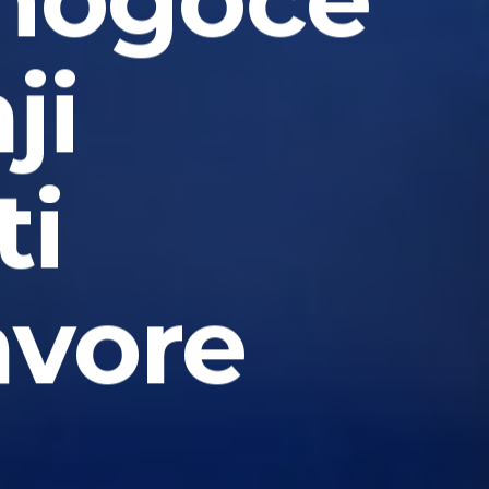
ji
ti
avore