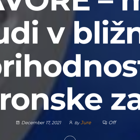
udi v bližn
rihodnos
tronske z
Jure
Off
December 17, 2021
By