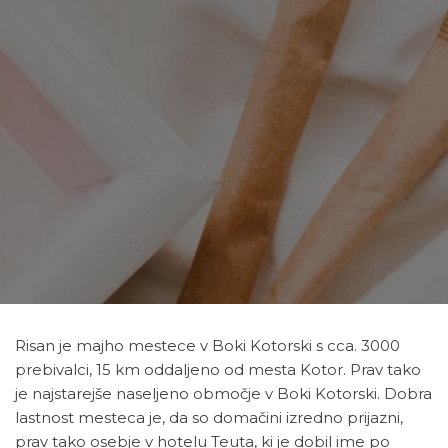
Risan je majho mestece v Boki Kotorski s cca. 3000
prebivalci, 15 km oddaljeno od mesta Kotor. Prav tako
je najstarejše naseljeno območje v Boki Kotorski. Dobra
lastnost mesteca je, da so domačini izredno prijazni,
prav tako osebje v hotelu Teuta, ki je dobil ime po