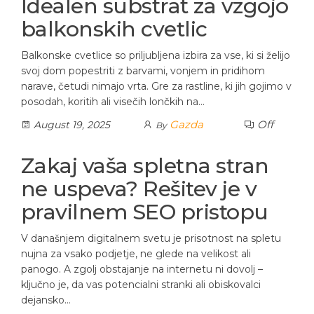
Idealen substrat za vzgojo
balkonskih cvetlic
Balkonske cvetlice so priljubljena izbira za vse, ki si želijo
svoj dom popestriti z barvami, vonjem in pridihom
narave, četudi nimajo vrta. Gre za rastline, ki jih gojimo v
posodah, koritih ali visečih lončkih na…
Gazda
Off
August 19, 2025
By
Zakaj vaša spletna stran
ne uspeva? Rešitev je v
pravilnem SEO pristopu
V današnjem digitalnem svetu je prisotnost na spletu
nujna za vsako podjetje, ne glede na velikost ali
panogo. A zgolj obstajanje na internetu ni dovolj –
ključno je, da vas potencialni stranki ali obiskovalci
dejansko…