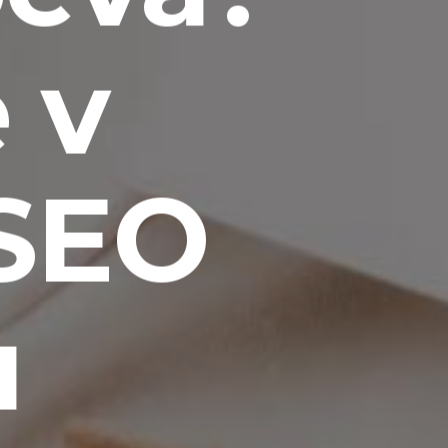
 v
 SEO
u