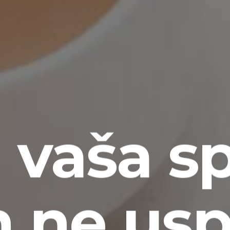
 vaša s
n ne us