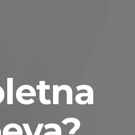
pletna
peva?