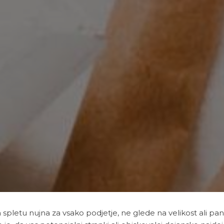
spletu nujna za vsako podjetje, ne glede na velikost ali pa