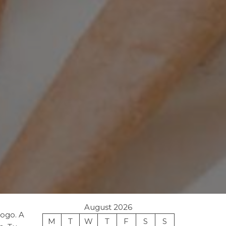
August 2026
nogo. A
M
T
W
T
F
S
S