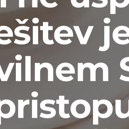
ešitev je
vilnem
pristop